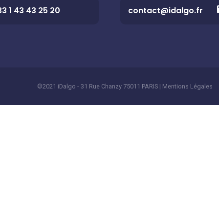
33 1 43 43 25 20
contact@idalgo.fr
©2021 iDalgo - 31 Rue Chanzy 75011 PARIS |
Mentions Légales