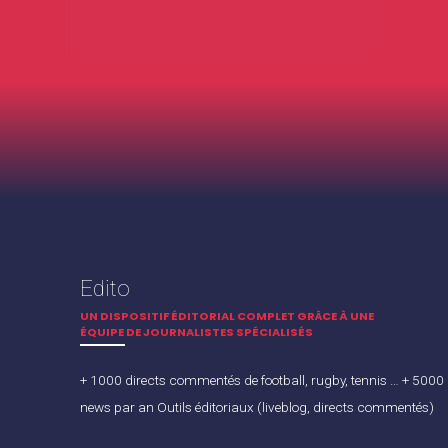
Edito
UN DISPOSITIF ÉDITORIAL COMPLET GRÂCE À UNE
ÉQUIPE DE JOURNALISTES SPÉCIALISÉS
+ 1000 directs commentés de football, rugby, tennis … + 5000
news par an Outils éditoriaux (liveblog, directs commentés)