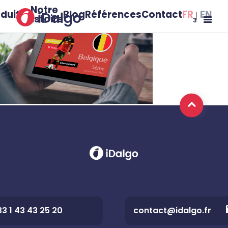
Notre
duits
Blog
Références
Contact
FR
EN
histoire
3
33 1 43 43 25 20
contact@idalgo.fr