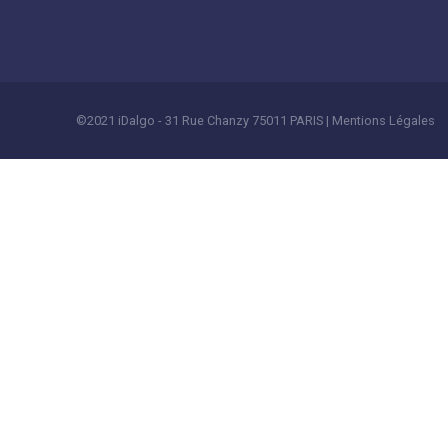
©2021 iDalgo - 31 Rue Chanzy 75011 PARIS |
Mentions Légales