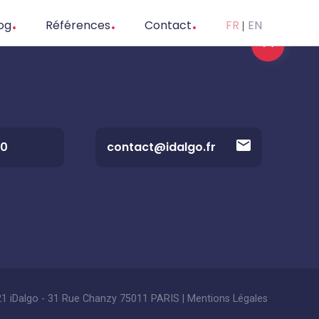
og
Références
Contact
FR
EN
20
contact@idalgo.fr
1 iDalgo - 31 Rue Chanzy 75011 PARIS |
Mentions Légales