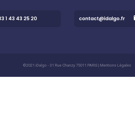
33 1 43 43 25 20
contact@idalgo.fr
©2021 iDalgo - 31 Rue Chanzy 75011 PARIS |
Mentions Légales